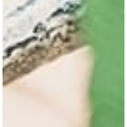
Browsertyp und Browserversion
verwendetes Betriebssystem
Referrer URL
Hostname des zugreifenden Rechners
Uhrzeit der Serveranfrage
IP-Adresse
Eine Zusammenführung dieser Daten mit anderen
Datenquellen wird nicht vorgenommen.
Grundlage für die Datenverarbeitung ist Art. 6 Abs. 1 lit.
b DSGVO, der die Verarbeitung von Daten zur Erfüllung
eines Vertrags oder vorvertraglicher Maßnahmen
gestattet.
Kontaktformular
Wenn Sie uns per Kontaktformular Anfragen zukommen
lassen, werden Ihre Angaben aus dem
Anfrageformular inklusive der von Ihnen dort
angegebenen Kontaktdaten zwecks Bearbeitung der