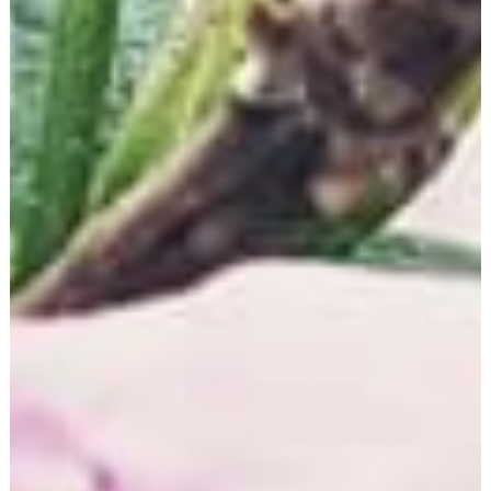
anonymisierten Analyse des Nutzerverhaltens, um
sowohl sein Webangebot als auch seine Werbung zu
optimieren.
Die durch den Cookie erzeugten Informationen über die
Benutzung dieser Website werden nicht an Dritte
weitergegeben. Sie können die Speicherung der
Cookies durch eine entsprechende Einstellung Ihrer
Browser-Software verhindern; wir weisen Sie jedoch
darauf hin, dass Sie in diesem Fall gegebenenfalls nicht
sämtliche Funktionen dieser Website vollumfänglich
werden nutzen können.
Wenn Sie mit der Speicherung und Nutzung Ihrer Daten
nicht einverstanden sind, können Sie die Speicherung
und Nutzung hier deaktivieren. In diesem Fall wird in
Ihrem Browser ein Opt-Out-Cookie hinterlegt, der
verhindert, dass Matomo Nutzungsdaten speichert.
Wenn Sie Ihre Cookies löschen, hat dies zur Folge, dass