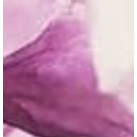
angegebenen E-Mail-Adresse sind und mit dem
Empfang des Newsletters einverstanden sind. Weitere
Daten werden nicht bzw. nur auf freiwilliger Basis
erhoben. Diese Daten verwenden wir ausschließlich für
den Versand der angeforderten Informationen und
geben diese nicht an Dritte weiter.
Die Verarbeitung der in das
Newsletteranmeldeformular eingegebenen Daten
erfolgt ausschließlich auf Grundlage Ihrer Einwilligung
(Art. 6 Abs. 1 lit. a DSGVO). Die erteilte Einwilligung zur
Speicherung der Daten, der E- Mail-Adresse sowie
deren Nutzung zum Versand des Newsletters können
Sie jederzeit widerrufen, etwa über den "Austragen"-
Link im Newsletter. Die Rechtmäßigkeit der bereits
erfolgten Datenverarbeitungsvorgänge bleibt vom
Widerruf unberührt.
Die von Ihnen zum Zwecke des Newsletter-Bezugs bei