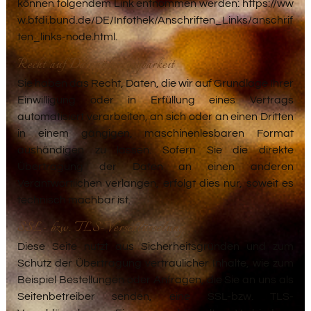
können folgendem Link entnommen werden:
https://ww
w.bfdi.bund.de/DE/Infothek/Anschriften_Links/anschrif
ten_links-node.html
.
Recht auf Datenübertragbarkeit
Sie haben das Recht, Daten, die wir auf Grundlage Ihrer
Einwilligung oder in Erfüllung eines Vertrags
automatisiert verarbeiten, an sich oder an einen Dritten
in einem gängigen, maschinenlesbaren Format
aushändigen zu lassen. Sofern Sie die direkte
Übertragung der Daten an einen anderen
Verantwortlichen verlangen, erfolgt dies nur, soweit es
technisch machbar ist.
SSL- bzw. TLS-Verschlüsselung
Diese Seite nutzt aus Sicherheitsgründen und zum
Schutz der Übertragung vertraulicher Inhalte, wie zum
Beispiel Bestellungen oder Anfragen, die Sie an uns als
Seitenbetreiber senden, eine SSL-bzw. TLS-