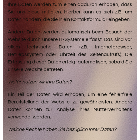
Ihre Daten werden zum einen dadurch erhoben, dass
Sie uns diese mitteilen. Hierbei kann es sich z.B. um
Daten handeln, die Sie in ein Kontaktformular eingeben.
Andere Daten werden automatisch beim Besuch der
Website durch unsere IT-Systeme erfasst. Das sind vor
allem technische Daten (z.B. Internetbrowser,
Betriebssystem oder Uhrzeit des Seitenaufrufs). Die
Erfassung dieser Daten erfolgt automatisch, sobald Sie
unsere Website betreten.
Wofür nutzen wir Ihre Daten?
Ein Teil der Daten wird erhoben, um eine fehlerfreie
Bereitstellung der Website zu gewährleisten. Andere
Daten können zur Analyse Ihres Nutzerverhaltens
verwendet werden.
Welche Rechte haben Sie bezüglich Ihrer Daten?