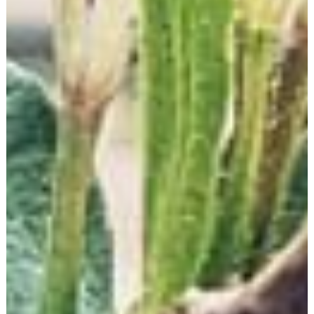
Analyse Tools und Werbung
Matomo
Diese Website benutzt den Open Source
Webanalysedienst Matomo. Matomo verwendet so
genannte "Cookies". Das sind Textdateien, die auf Ihrem
Computer gespeichert werden und die eine Analyse
der Benutzung der Website durch Sie ermöglichen.
Dazu werden die durch den Cookie erzeugten
Informationen über die Benutzung dieser Website auf
unserem Server gespeichert. Die IP-Adresse wird vor
der Speicherung anonymisiert.
Matomo-Cookies verbleiben auf Ihrem Endgerät, bis
Sie sie löschen.
Die Speicherung von Matomo-Cookies erfolgt auf
Grundlage von Art. 6 Abs. 1 lit. f DSGVO. Der
Websitebetreiber hat ein berechtigtes Interesse an der