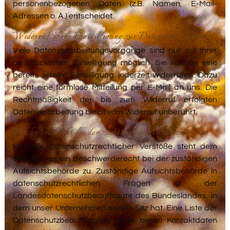
personenbezogenen Daten (z.B. Namen, E-Mail-
Adressen o. Ä.) entscheidet.
Widerruf Ihrer Einwilligung zur Datenverarbeitung
Viele Datenverarbeitungsvorgänge sind nur mit Ihrer
ausdrücklichen Einwilligung möglich. Sie können eine
bereits erteilte Einwilligung jederzeit widerrufen. Dazu
reicht eine formlose Mitteilung per E-Mail an uns. Die
Rechtmäßigkeit der bis zum Widerruf erfolgten
Datenverarbeitung bleibt vom Widerruf unberührt.
Beschwerderecht bei der zuständigen Aufsichtsbehörde
Im Falle datenschutzrechtlicher Verstöße steht dem
Betroffenen ein Beschwerderecht bei der zuständigen
Aufsichtsbehörde zu. Zuständige Aufsichtsbehörde in
datenschutzrechtlichen Fragen ist der
Landesdatenschutzbeauftragte des Bundeslandes, in
dem unser Unternehmen seinen Sitz hat. Eine Liste der
Datenschutzbeauftragten sowie deren Kontaktdaten