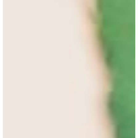
Anfrage und für den Fall von Anschlussfragen bei uns
gespeichert. Diese Daten geben wir nicht ohne Ihre
Einwilligung weiter.
Die Verarbeitung der in das Kontaktformular
eingegebenen Daten erfolgt somit ausschließlich auf
Grundlage Ihrer Einwilligung (Art. 6 Abs. 1 lit. a DSGVO).
Sie können diese Einwilligung jederzeit widerrufen. Dazu
reicht eine formlose Mitteilung per E-Mail an uns. Die
Rechtmäßigkeit der bis zum Widerruf erfolgten
Datenverarbeitungsvorgänge bleibt vom Widerruf
unberührt.
Die von Ihnen im Kontaktformular eingegebenen Daten
verbleiben bei uns, bis Sie uns zur Löschung auffordern,
Ihre Einwilligung zur Speicherung widerrufen oder der
Zweck für die Datenspeicherung entfällt (z.B. nach
abgeschlossener Bearbeitung Ihrer Anfrage).
Zwingende gesetzliche Bestimmungen – insbesondere
Aufbewahrungsfristen – bleiben unberührt.