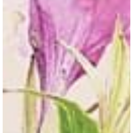
Datenübermittlung bei Vertragsschluss für
Dienstleistungen und digitale Inhalte
Wir übermitteln personenbezogene Daten an Dritte nur
dann, wenn dies im Rahmen der Vertragsabwicklung
notwendig ist, etwa an das mit der Zahlungsabwicklung
beauftragte Kreditinstitut.
Eine weitergehende Übermittlung der Daten erfolgt
nicht bzw. nur dann, wenn Sie der Übermittlung
ausdrücklich zugestimmt haben. Eine Weitergabe Ihrer
Daten an Dritte ohne ausdrückliche Einwilligung, etwa
zu Zwecken der Werbung, erfolgt nicht.
Grundlage für die Datenverarbeitung ist Art. 6 Abs. 1 lit.
b DSGVO, der die Verarbeitung von Daten zur Erfüllung
eines Vertrags oder vorvertraglicher Maßnahmen
gestattet.