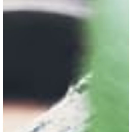
Cookies, die zur Durchführung des elektronischen
Kommunikationsvorgangs oder zur Bereitstellung
bestimmter, von Ihnen erwünschter Funktionen (z.B.
Warenkorbfunktion) erforderlich sind, werden auf
Grundlage von Art. 6 Abs. 1 lit. f DSGVO gespeichert.
Der Websitebetreiber hat ein berechtigtes Interesse an
der Speicherung von Cookies zur technisch fehlerfreien
und optimierten Bereitstellung seiner Dienste. Soweit
andere Cookies (z.B. Cookies zur Analyse Ihres
Surfverhaltens) gespeichert werden, werden diese in
dieser Datenschutzerklärung gesondert behandelt.
Server-Log-Dateien
Der Provider der Seiten erhebt und speichert
automatisch Informationen in so genannten Server-
Log-Dateien, die Ihr Browser automatisch an uns
übermittelt. Dies sind: