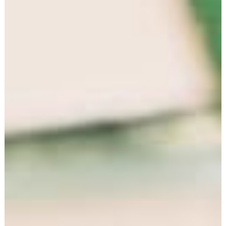
Verarbeiten von Daten (Kunden- und Vertragsdaten)
Wir erheben, verarbeiten und nutzen
personenbezogene Daten nur, soweit sie für die
Begründung, inhaltliche Ausgestaltung oder Änderung
des Rechtsverhältnisses erforderlich sind
(Bestandsdaten). Dies erfolgt auf Grundlage von Art. 6
Abs. 1 lit. b DSGVO, der die Verarbeitung von Daten zur
Erfüllung eines Vertrags oder vorvertraglicher
Maßnahmen gestattet. Personenbezogene Daten über
die Inanspruchnahme unserer Internetseiten
(Nutzungsdaten) erheben, verarbeiten und nutzen wir
nur, soweit dies erforderlich ist, um dem Nutzer die
Inanspruchnahme des Dienstes zu ermöglichen oder
abzurechnen.
Die erhobenen Kundendaten werden nach Abschluss
des Auftrags oder Beendigung der
Geschäftsbeziehung gelöscht. Gesetzliche