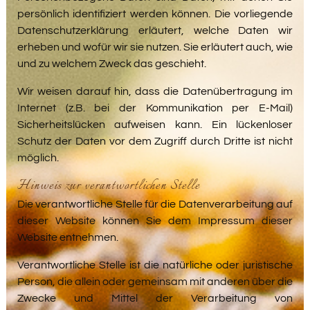
persönlich identifiziert werden können. Die vorliegende
Datenschutzerklärung erläutert, welche Daten wir
erheben und wofür wir sie nutzen. Sie erläutert auch, wie
und zu welchem Zweck das geschieht.
Wir weisen darauf hin, dass die Datenübertragung im
Internet (z.B. bei der Kommunikation per E-Mail)
Sicherheitslücken aufweisen kann. Ein lückenloser
Schutz der Daten vor dem Zugriff durch Dritte ist nicht
möglich.
Hinweis zur verantwortlichen Stelle
Die verantwortliche Stelle für die Datenverarbeitung auf
dieser Website können Sie dem Impressum dieser
Website entnehmen.
Verantwortliche Stelle ist die natürliche oder juristische
Person, die allein oder gemeinsam mit anderen über die
Zwecke und Mittel der Verarbeitung von