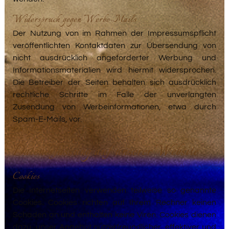
Widerspruch gegen Werbe-Mails
Der Nutzung von im Rahmen der Impressumspflicht
veröffentlichten Kontaktdaten zur Übersendung von
nicht ausdrücklich angeforderter Werbung und
Informationsmaterialien wird hiermit widersprochen.
Die Betreiber der Seiten behalten sich ausdrücklich
rechtliche Schritte im Falle der unverlangten
Zusendung von Werbeinformationen, etwa durch
Spam-E-Mails, vor.
Datenerfassung auf unserer Website
Cookies
Die Internetseiten verwenden teilweise so genannte
Cookies. Cookies richten auf Ihrem Rechner keinen
Schaden an und enthalten keine Viren. Cookies dienen
dazu, unser Angebot nutzerfreundlicher, effektiver und