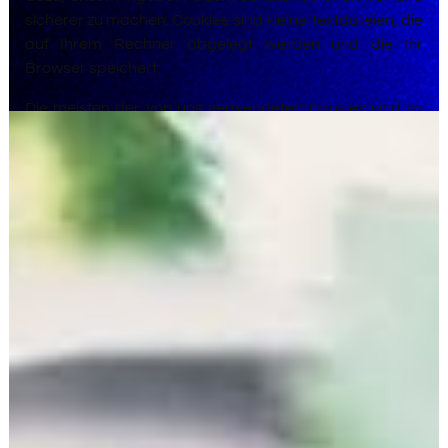
sicherer zu machen. Cookies sind kleine Textdateien, die
auf Ihrem Rechner abgelegt werden und die Ihr
Browser speichert.
Die meisten der von uns verwendeten Cookies sind so
genannte Session-Cookies. Sie werden nach Ende Ihres
Besuchs automatisch gelöscht. Andere Cookies bleiben
auf Ihrem Endgerät gespeichert bis Sie diese löschen.
Diese Cookies ermöglichen es uns, Ihren Browser beim
nächsten Besuch wiederzuerkennen.
Sie können Ihren Browser so einstellen, dass Sie über
das Setzen von Cookies informiert werden und Cookies
nur im Einzelfall erlauben, die Annahme von Cookies für
bestimmte Fälle oder generell ausschließen sowie das
automatische Löschen der Cookies beim Schließen des
Browser aktivieren. Bei der Deaktivierung von Cookies
kann die Funktionalität dieser Website eingeschränkt
sein.