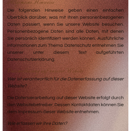
Allgemeine Hinweise
Die folgenden Hinweise geben einen einfachen
Überblick darüber, was mit Ihren personenbezogenen
Daten passiert, wenn Sie unsere Website besuchen.
Personenbezogene Daten sind alle Daten, mit denen
Sie persönlich identifiziert werden können. Ausführliche
Informationen zum Thema Datenschutz entnehmen Sie
unserer unter diesem Text aufgeführten
Datenschutzerklärung.
Datenerfassung auf unserer Website
Wer ist verantwortlich für die Datenerfassung auf dieser
Website?
Die Datenverarbeitung auf dieser Website erfolgt durch
den Websitebetreiber. Dessen Kontaktdaten können Sie
dem Impressum dieser Website entnehmen.
Wie erfassen wir Ihre Daten?