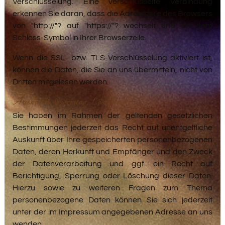
Verschlüsselung. Eine verschlüsselte Verbindung
erkennen Sie daran, dass die Adresszeile des Browsers
von "http://"? auf "https://"? wechselt und an dem
Schloss-Symbol in Ihrer Browserzeile.
Wenn die SSL- bzw. TLS-Verschlüsselung aktiviert ist,
können die Daten, die Sie an uns übermitteln, nicht von
Dritten mitgelesen werden.
Auskunft, Sperrung, Löschung
Sie haben im Rahmen der geltenden gesetzlichen
Bestimmungen jederzeit das Recht auf unentgeltliche
Auskunft über Ihre gespeicherten personenbezogenen
Daten, deren Herkunft und Empfänger und den Zweck
der Datenverarbeitung und ggf. ein Recht auf
Berichtigung, Sperrung oder Löschung dieser Daten.
Hierzu sowie zu weiteren Fragen zum Thema
personenbezogene Daten können Sie sich jederzeit
unter der im Impressum angegebenen Adresse an uns
wenden.