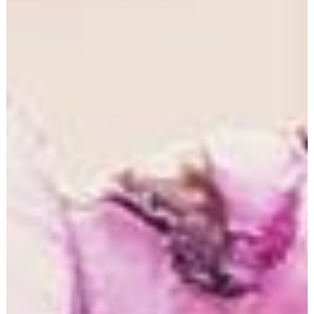
Aufbewahrungsfristen bleiben unberührt.
Datenübermittlung bei Vertragsschluss für Online-
Shops, Händler und Warenversand
Wir übermitteln personenbezogene Daten an Dritte nur
dann, wenn dies im Rahmen der Vertragsabwicklung
notwendig ist, etwa an die mit der Lieferung der Ware
betrauten Unternehmen oder das mit der
Zahlungsabwicklung beauftragte Kreditinstitut. Eine
weitergehende Übermittlung der Daten erfolgt nicht
bzw. nur dann, wenn Sie der Übermittlung ausdrücklich
zugestimmt haben. Eine Weitergabe Ihrer Daten an
Dritte ohne ausdrückliche Einwilligung, etwa zu
Zwecken der Werbung, erfolgt nicht.
Grundlage für die Datenverarbeitung ist Art. 6 Abs. 1 lit.
b DSGVO, der die Verarbeitung von Daten zur Erfüllung
eines Vertrags oder vorvertraglicher Maßnahmen
gestattet.